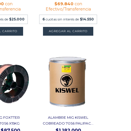
00
con
$69.840
con
ansferencia
Efectivo/Transferencia
rés de
$25.000
6
cuotas sin interés de
$14.550
L CARRITO
AGREGAR AL CARRITO
G FOXTTER
ALAMBRE MIG KISWEL
0S6 X15KG
COBREADO 70S6 PALIPAC...
$87.500
$1.182.000