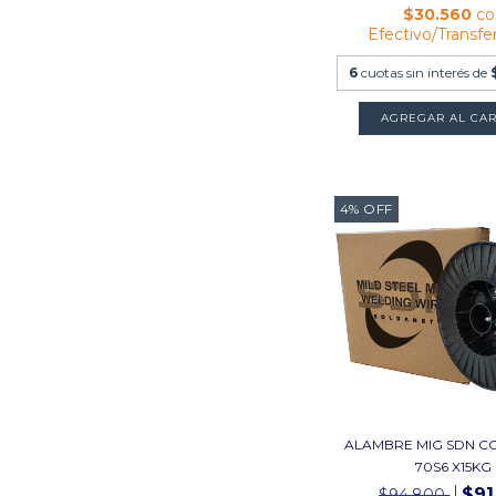
$30.560
co
Efectivo/Transfe
6
cuotas sin interés de
AGREGAR AL CAR
4
%
OFF
ALAMBRE MIG SDN 
70S6 X15KG
$91
$94.800