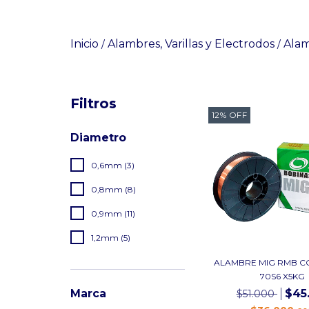
Inicio
Alambres, Varillas y Electrodos
Ala
/
/
Filtros
12
%
OFF
Diametro
0,6mm (3)
0,8mm (8)
0,9mm (11)
1,2mm (5)
ALAMBRE MIG RMB 
70S6 X5KG
$45
Marca
$51.000