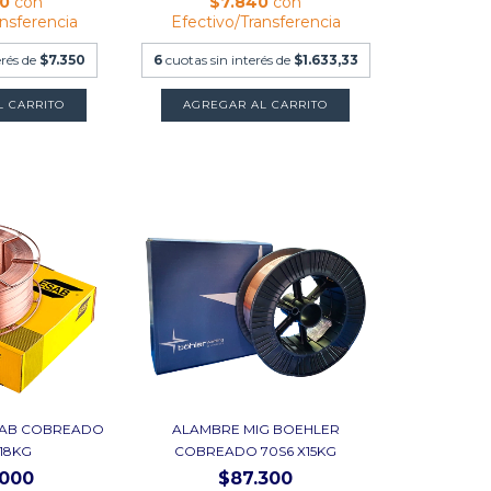
80
con
$7.840
con
ansferencia
Efectivo/Transferencia
erés de
$7.350
6
cuotas sin interés de
$1.633,33
L CARRITO
AGREGAR AL CARRITO
SAB COBREADO
ALAMBRE MIG BOEHLER
X18KG
COBREADO 70S6 X15KG
.000
$87.300