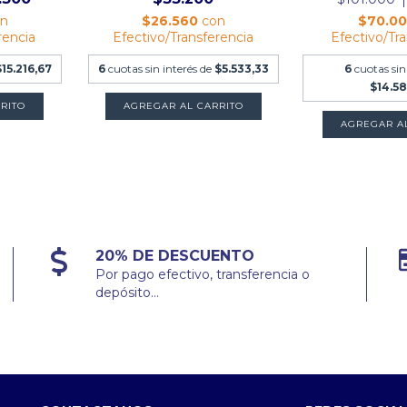
on
$26.560
con
$70.0
rencia
Efectivo/Transferencia
Efectivo/Tr
$15.216,67
6
cuotas sin interés de
$5.533,33
6
cuotas sin
$14.5
RITO
AGREGAR A
20% DE DESCUENTO
Por pago efectivo, transferencia o
depósito...