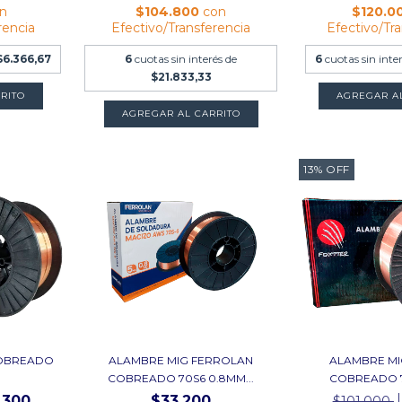
n
$104.800
con
$120.0
rencia
Efectivo/Transferencia
Efectivo/Tr
$6.366,67
6
cuotas sin interés de
6
cuotas sin inte
$21.833,33
RITO
AGREGAR A
AGREGAR AL CARRITO
13
%
OFF
COBREADO
ALAMBRE MIG FERROLAN
ALAMBRE MI
COBREADO 70S6 0.8MM...
COBREADO 7
.300
$33.200
$101.000