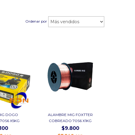
Ordenar por
MIG DOGO
ALAMBRE MIG FOXTTER
70S6 X5KG
COBREADO 70S6 X1KG
100
$9.800