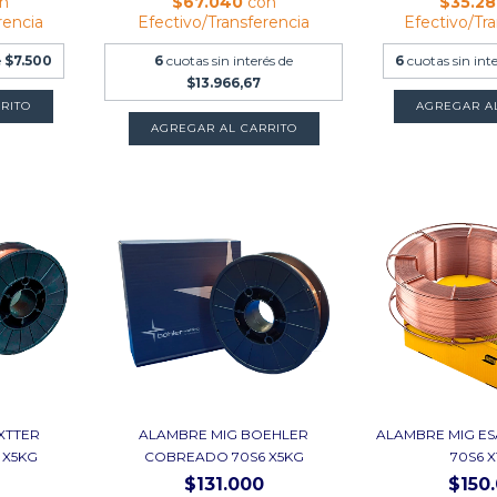
n
$67.040
con
$35.2
rencia
Efectivo/Transferencia
Efectivo/Tr
e
$7.500
6
cuotas sin interés de
6
cuotas sin int
$13.966,67
RITO
AGREGAR A
AGREGAR AL CARRITO
XTTER
ALAMBRE MIG BOEHLER
ALAMBRE MIG E
 X5KG
COBREADO 70S6 X5KG
70S6 
$131.000
$150