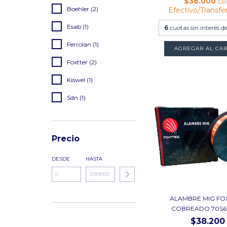
$36.000
co
Boehler (2)
Efectivo/Transfe
Esab (1)
6
cuotas sin interés d
Ferrolan (1)
AGREGAR AL CAR
Foxtter (2)
Kiswel (1)
Sdn (1)
Precio
DESDE
HASTA
ALAMBRE MIG FO
COBREADO 70S6
$38.200