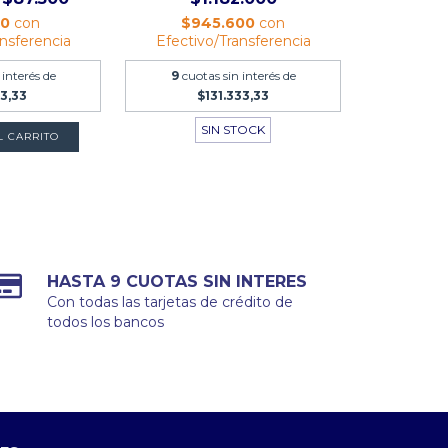
00
con
$945.600
con
ansferencia
Efectivo/Transferencia
 interés de
9
cuotas sin interés de
83,33
$131.333,33
SIN STOCK
L CARRITO
HASTA 9 CUOTAS SIN INTERES
Con todas las tarjetas de crédito de
todos los bancos