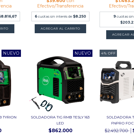
n
$39.600
con
$1.463.
rencia
Efectivo/Transferencia
Efectivo/Tr
$8.816,67
6
cuotas sin interés de
$8.250
9
cuotas sin
$203.2
AGREGAR A
NUEVO
NUEVO
4
%
OFF
B TYRION
SOLDADORA TIG RMB TESLY 163
SOLDADORA T
LED
FNPRO FOCU
0
$862.000
$2.492.700