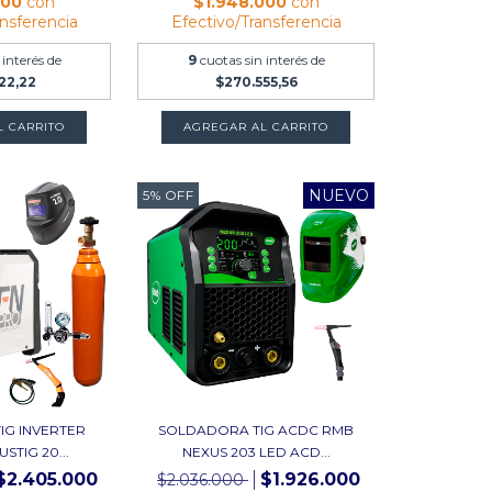
200
con
$1.948.000
con
ansferencia
Efectivo/Transferencia
 interés de
9
cuotas sin interés de
22,22
$270.555,56
L CARRITO
AGREGAR AL CARRITO
NUEVO
5
%
OFF
IG INVERTER
SOLDADORA TIG ACDC RMB
STIG 20...
NEXUS 203 LED ACD...
$2.405.000
$1.926.000
$2.036.000