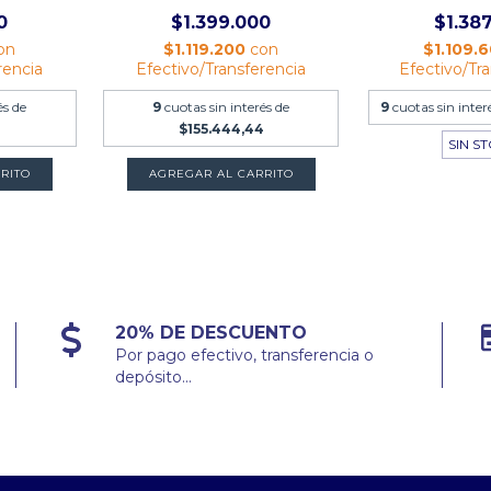
0
$1.399.000
$1.38
on
$1.119.200
con
$1.109.
rencia
Efectivo/Transferencia
Efectivo/Tr
és de
9
cuotas sin interés de
9
cuotas sin inter
4
$155.444,44
SIN S
20% DE DESCUENTO
Por pago efectivo, transferencia o
depósito...