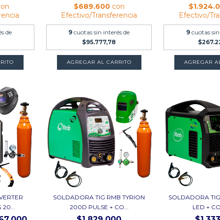
con
$689.600
con
$1.924.
rencia
Efectivo/Transferencia
Efectivo/Tr
és de
9
cuotas sin interés de
9
cuotas sin
$95.777,78
$267.2
AGREGAR A
NVERTER
SOLDADORA TIG RMB TYRION
SOLDADORA TIG 
20...
200D PULSE + CO...
LED + C
667.000
$1.829.000
$1.33