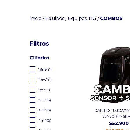
Inicio
Equipos
Equipos TIG
COMBOS
/
/
/
Filtros
Cilindro
1,5m³ (1)
10m³ (1)
1m³ (7)
2m³ (8)
3m³ (8)
_CAMBIO MÁSCARA
SENSOR => SH
4m³ (8)
$52.900