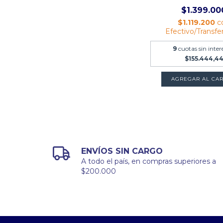
$1.399.00
$1.119.200
c
Efectivo/Transfe
9
cuotas sin inter
$155.444,4
ENVÍOS SIN CARGO
A todo el país, en compras superiores a
$200.000