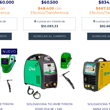
160.000
$60.500
$834
con
$48.400
con
$667.2
rencia
Efectivo/Transferencia
Efectivo/Tr
és de
6
cuotas sin interés de
9
cuotas sin
$10.083,33
$92.6
RITO
NUEVO
B TYRION
SOLDADORA TIG RMB TYRION
SOLDADORA T
RA
200D PULSE + MÁ...
NIWA 200 P