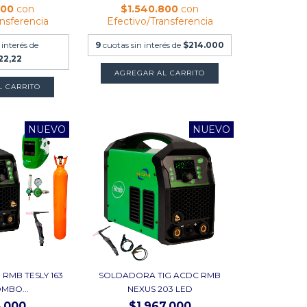
000
con
$1.540.800
con
ansferencia
Efectivo/Transferencia
 interés de
9
cuotas sin interés de
$214.000
22,22
L CARRITO
NUEVO
NUEVO
RMB TESLY 163
SOLDADORA TIG ACDC RMB
OMBO...
NEXUS 203 LED
3.000
$1.967.000