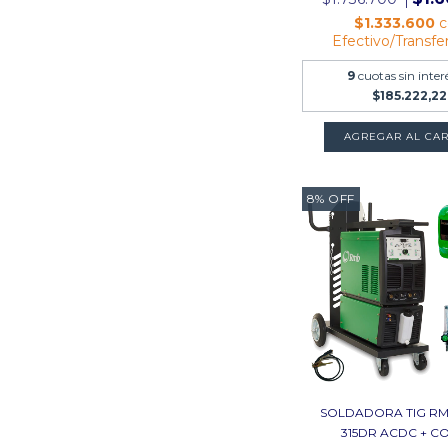
$1.333.600
c
Efectivo/Transfe
9
cuotas sin inter
$185.222,22
AGREGAR AL CAR
8
%
OFF
SOLDADORA TIG R
315DR ACDC + CO