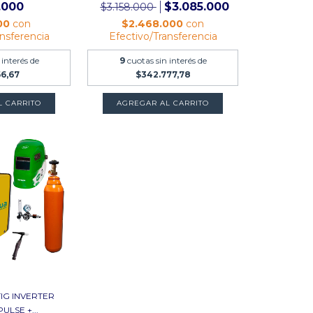
.000
$3.085.000
$3.158.000
00
con
$2.468.000
con
ansferencia
Efectivo/Transferencia
 interés de
9
cuotas sin interés de
66,67
$342.777,78
AGREGAR AL CARRITO
IG INVERTER
ULSE +...