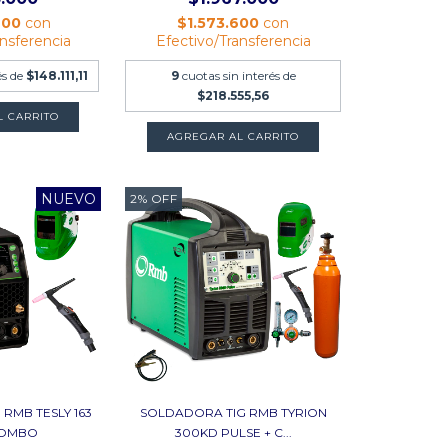
400
con
$1.573.600
con
ansferencia
Efectivo/Transferencia
és de
$148.111,11
9
cuotas sin interés de
$218.555,56
L CARRITO
NUEVO
2
%
OFF
RMB TESLY 163
SOLDADORA TIG RMB TYRION
COMBO
300KD PULSE + C...