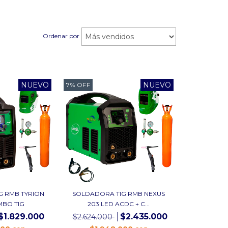
Ordenar por
NUEVO
NUEVO
7
%
OFF
G RMB TYRION
SOLDADORA TIG RMB NEXUS
MBO TIG
203 LED ACDC + C...
$1.829.000
$2.435.000
$2.624.000