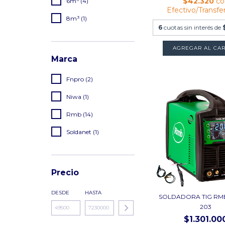
$42.320
co
6m³ (4)
Efectivo/Transfe
8m³ (1)
6
cuotas sin interés de
Marca
Fnpro (2)
Niwa (1)
Rmb (14)
Soldanet (1)
Precio
DESDE
HASTA
SOLDADORA TIG RM
203
$1.301.00