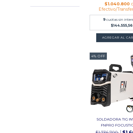
$1.040.800
Efectivo/Transfe
9
cuotas sin inter
$144.555,56
4
%
OFF
SOLDADORA TIG I
FNPRO FOCUSTIG 
$1.
$1.736.700