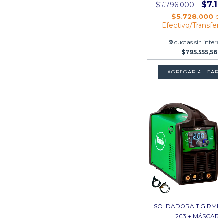
$7.
$7.796.000
$5.728.000
Efectivo/Transfe
9
cuotas sin inter
$795.555,56
AGREGAR AL CAR
SOLDADORA TIG RM
203 + MÁSCA