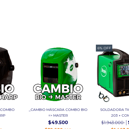
6
%
OFF
 COMBO
_CAMBIO MÁSCARA COMBO BIO
SOLDADORA TI
ARP
=> MASTER
203 + CO
$49.500
$1.943.000