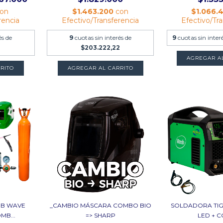
on
$1.463.200
con
$1.066.
rencia
Efectivo/Transferencia
Efectivo/Tr
és de
9
cuotas sin interés de
9
cuotas sin inter
$203.222,22
AGREGAR A
RITO
AGREGAR AL CARRITO
MB WAVE
_CAMBIO MÁSCARA COMBO BIO
SOLDADORA TIG 
MB...
=> SHARP
LED + 