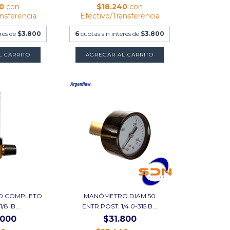
40
con
$18.240
con
ansferencia
Efectivo/Transferencia
erés de
$3.800
6
cuotas sin interés de
$3.800
L CARRITO
AGREGAR AL CARRITO
O COMPLETO
MANÓMETRO DIAM 50
/8"B...
ENTR.POST. 1/4 0-315 B...
.000
$31.800