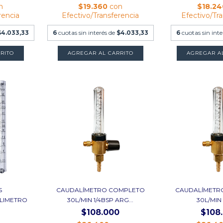
n
$19.360
con
$18.2
rencia
Efectivo/Transferencia
Efectivo/Tr
$4.033,33
6
cuotas sin interés de
$4.033,33
6
cuotas sin int
AGREGAR A
S
CAUDALÍMETRO COMPLETO
CAUDALÍMETR
LIMETRO
30L/MIN 1/4BSP ARG...
30L/MIN 1
$108.000
$108