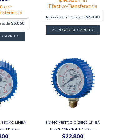
$18.240
con
Efectivo/Transferencia
40
con
ansferencia
6
cuotas sin interés de
$3.800
erés de
$3.050
350KG LINEA
MANÓMETRO 0-25KG LINEA
L FERR...
PROFESIONAL FERRO...
800
$22.800