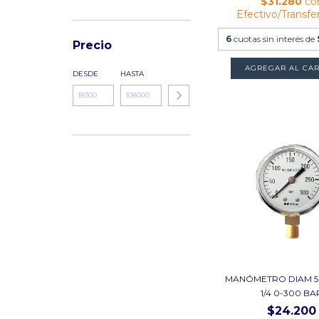
$31.280
co
Efectivo/Transfe
6
cuotas sin interés de
Precio
DESDE
HASTA
MANÓMETRO DIAM 5
1/4 0-300 BA
$24.200