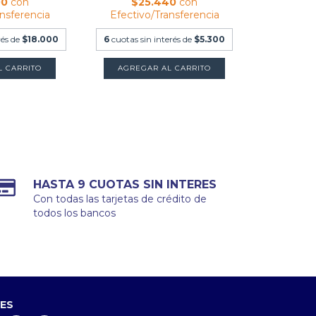
00
con
$25.440
con
ansferencia
Efectivo/Transferencia
rés de
$18.000
6
cuotas sin interés de
$5.300
HASTA 9 CUOTAS SIN INTERES
Con todas las tarjetas de crédito de
todos los bancos
LES