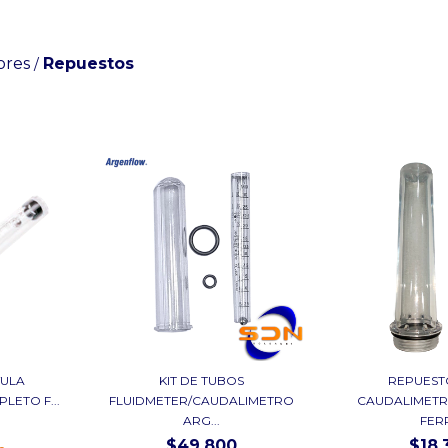
ores
Repuestos
/
VULA
KIT DE TUBOS
REPUEST
ETO F...
FLUIDMETER/CAUDALIMETRO
CAUDALIMETR
ARG...
FERR
$49.800
$18.