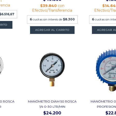
n
rencia
$39.840
con
$14.6
Efectivo/Transferencia
Efectivo/Tr
$6.516,67
6
cuotas sin interés de
$8.300
6
cuotas sin int
0 ROSCA
MANÓMETRO DIAM 50 ROSCA
MANÓMETRO 0-
R
1/4 0-30 LTR/MIN
PROFESIONA
$24.200
$22.