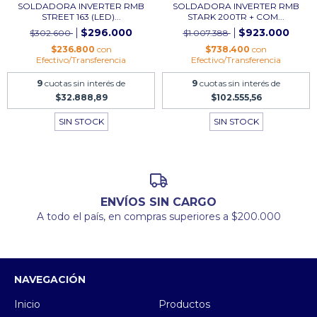
SOLDADORA INVERTER RMB
SOLDADORA INVERTER RMB
STREET 163 (LED)...
STARK 200TR + COM...
$296.000
$923.000
$302.600
$1.007.388
$236.800
con
$738.400
con
Efectivo/Transferencia
Efectivo/Transferencia
9
cuotas sin interés de
9
cuotas sin interés de
$32.888,89
$102.555,56
SIN STOCK
SIN STOCK
ENVÍOS SIN CARGO
A todo el país, en compras superiores a $200.000
NAVEGACIÓN
Inicio
Productos