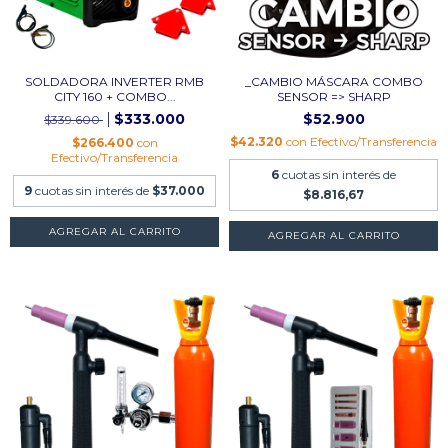
SOLDADORA INVERTER RMB
_CAMBIO MÁSCARA COMBO
CITY 160 + COMBO...
SENSOR => SHARP
$333.000
$52.900
$339.600
$42.320
con
Efectivo/Transferencia
$266.400
con
Efectivo/Transferencia
6
cuotas sin interés de
9
cuotas sin interés de
$37.000
$8.816,67