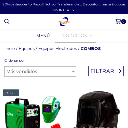
20% de descuento Pago Efectivo, Transferencia o Depósito.... hasta 9 cuotas
SIN INTERES!!
0
MENÚ
PRODUCTOS
Inicio
/
Equipos
/
Equipos Electrodos
/
COMBOS
Ordenar por
FILTRAR
2
%
OFF