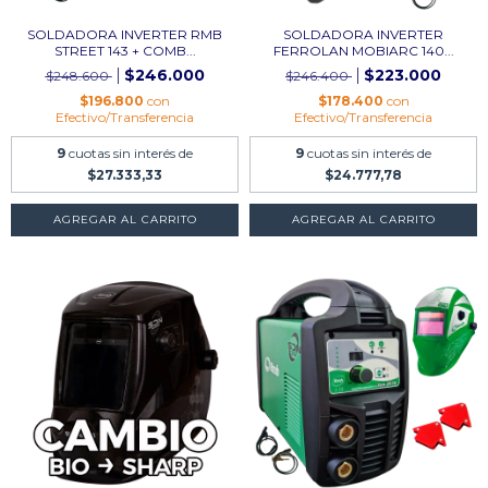
SOLDADORA INVERTER RMB
SOLDADORA INVERTER
STREET 143 + COMB...
FERROLAN MOBIARC 140...
$246.000
$223.000
$248.600
$246.400
$196.800
con
$178.400
con
Efectivo/Transferencia
Efectivo/Transferencia
9
cuotas sin interés de
9
cuotas sin interés de
$27.333,33
$24.777,78