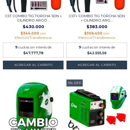
CST COMBO TIG TORCHA SDN +
CST+ COMBO TIG TORCHA SDN
CILINDRO ARGÓ...
+ CILINDRO ARG...
$430.000
$383.000
$344.000
con
$306.400
con
Efectivo/Transferencia
Efectivo/Transferencia
9
cuotas sin interés de
9
cuotas sin interés de
$47.777,78
$42.555,56
AGREGAR AL CARRITO
AGREGAR AL CARRITO
5
%
OFF