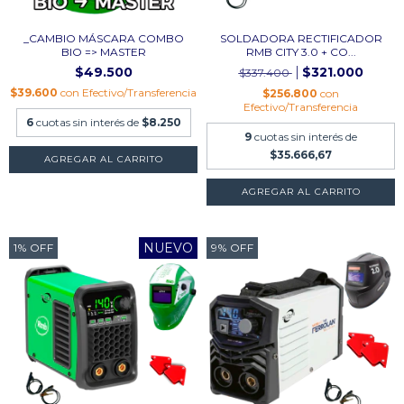
_CAMBIO MÁSCARA COMBO
SOLDADORA RECTIFICADOR
BIO => MASTER
RMB CITY 3.0 + CO...
$49.500
$321.000
$337.400
$39.600
con
Efectivo/Transferencia
$256.800
con
Efectivo/Transferencia
6
cuotas sin interés de
$8.250
9
cuotas sin interés de
$35.666,67
NUEVO
1
%
OFF
9
%
OFF