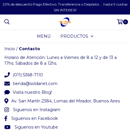
20% de descuento Pago Efectivo, Transferencia o Depósito.... hasta 9 cuotas
SIN INTERES!!
0
MENÚ
PRODUCTOS
Inicio
/
Contacto
Horario de Atención: Lunes a Viernes de 8 a 12 y de 13 a
17hs. Sábados de 8 a 12hs.
(011) 5368-7110
tienda@soldanet.com
Visita nuestro Blog!
Av. San Martín 2384, Lomas del Mirador, Buenos Aires
Siguenos en Instagram
Siguenos en Facebook
Siguenos en Youtube