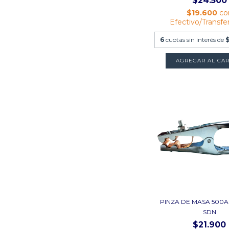
$24.500
$19.600
co
Efectivo/Transfe
6
cuotas sin interés de
PINZA DE MASA 500A
SDN
$21.900