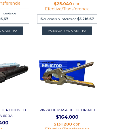
ansferencia
$25.040
con
Efectivo/Transferencia
 interés de
66,67
6
cuotas sin interés de
$5.216,67
LECTRODOS HB
PINZA DE MASA HELICTOR 400
TA 600A
$164.000
400
$131.200
con