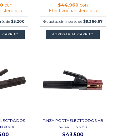
60
con
$44.960
con
ansferencia
Efectivo/Transferencia
erés de
$5.200
6
cuotas sin interés de
$9.366,67
ELECTRODOS
PINZA PORTAELECTRODOS HB
N 600A
500A - LINK-50
400
$43.500