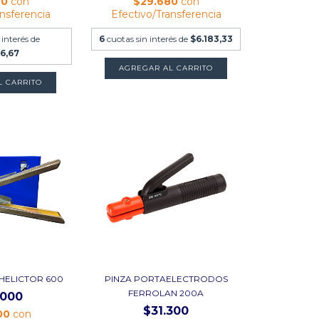
00
con
$29.680
con
ansferencia
Efectivo/Transferencia
 interés de
6
cuotas sin interés de
$6.183,33
6,67
 HELICTOR 600
PINZA PORTAELECTRODOS
FERROLAN 200A
.000
$31.300
00
con