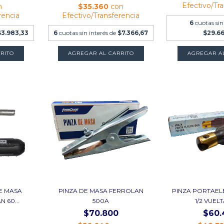
Efectivo/Tr
n
$35.360
con
rencia
Efectivo/Transferencia
6
cuotas sin
$3.983,33
6
cuotas sin interés de
$7.366,67
$29.6
E MASA
PINZA DE MASA FERROLAN
PINZA PORTAE
 60...
500A
1/2 VUEL
$70.800
$60.