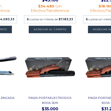
$43.100
$22.
n
$34.480
con
$18.1
rencia
Efectivo/Transferencia
Efectivo/Tr
$4.083,33
6
cuotas sin interés de
$7.183,33
6
cuotas sin inter
 ZINCADA
PINZA PORTAELECTRODOS
PINZA PORTA
800A SDN
500A
$35.000
$31.