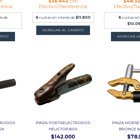
on
$56.640
con
$48.3
rencia
Efectivo/Transferencia
Efectivo/Tr
és de
6
cuotas sin interés de
$11.800
6
cuotas sin
$10.0
TRODOS
PINZA PORTAELECTRODOS
PINZA MORSE
0A
HELICTOR 800
BRONCE 6
$142.000
$78.