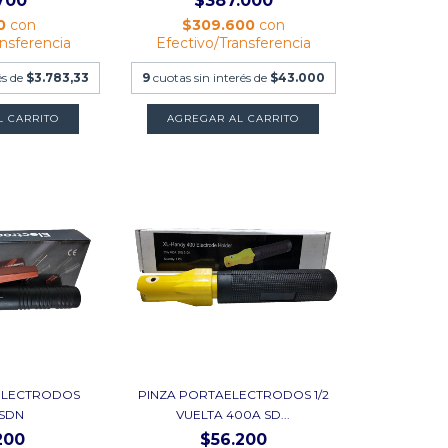
700
$387.000
60
con
$309.600
con
ansferencia
Efectivo/Transferencia
és de
$3.783,33
9
cuotas sin interés de
$43.000
ELECTRODOS
PINZA PORTAELECTRODOS 1/2
 SDN
VUELTA 400A SD...
200
$56.200