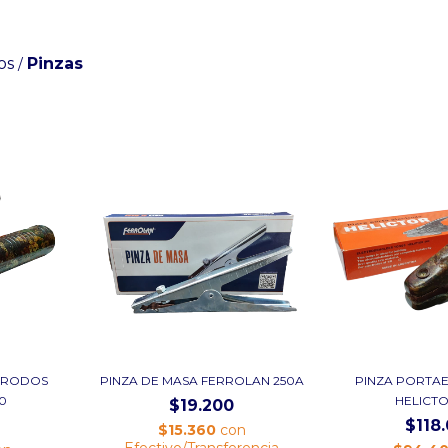
os
Pinzas
/
TRODOS
PINZA DE MASA FERROLAN 250A
PINZA PORTA
0
HELICT
$19.200
$118
$15.360
con
Efectivo/Transferencia