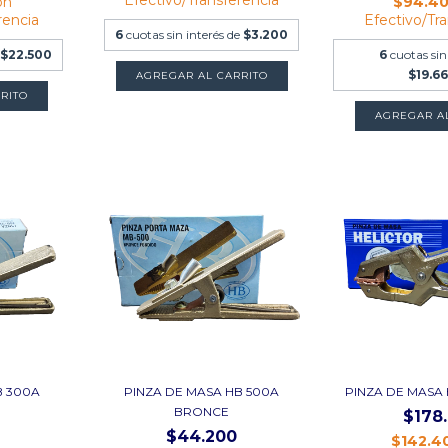
on
$94.4
rencia
Efectivo/Tr
6
cuotas sin interés de
$3.200
$22.500
6
cuotas sin
$19.66
B 300A
PINZA DE MASA HB 500A
PINZA DE MASA
BRONCE
$178
$44.200
$142.4