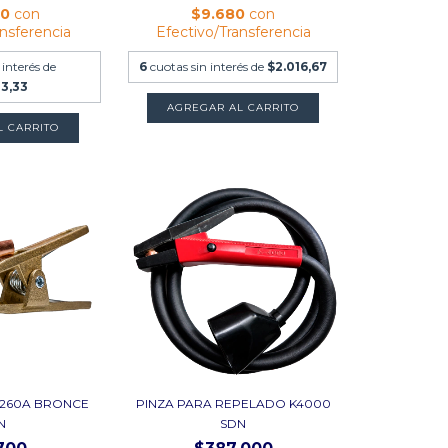
00
con
$9.680
con
ansferencia
Efectivo/Transferencia
 interés de
6
cuotas sin interés de
$2.016,67
83,33
 260A BRONCE
PINZA PARA REPELADO K4000
N
SDN