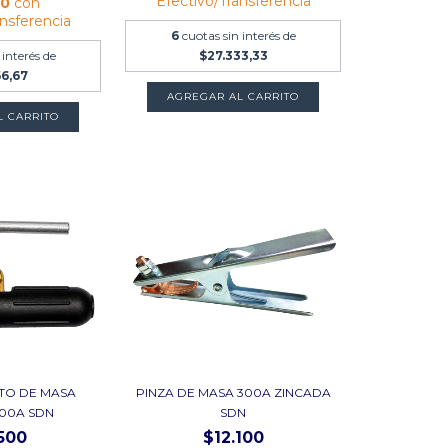
Efectivo/Transferencia
20
con
ansferencia
6
cuotas sin interés de
 interés de
$27.333,33
66,67
TO DE MASA
PINZA DE MASA 300A ZINCADA
00A SDN
SDN
500
$12.100