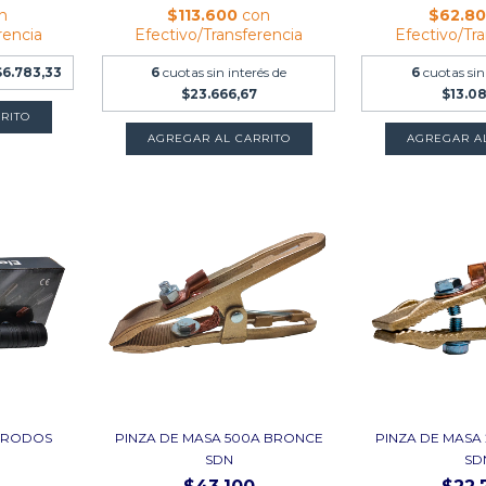
n
$113.600
con
$62.8
rencia
Efectivo/Transferencia
Efectivo/Tr
$6.783,33
6
cuotas sin interés de
6
cuotas sin
$23.666,67
$13.0
TRODOS
PINZA DE MASA 500A BRONCE
PINZA DE MASA
SDN
SD