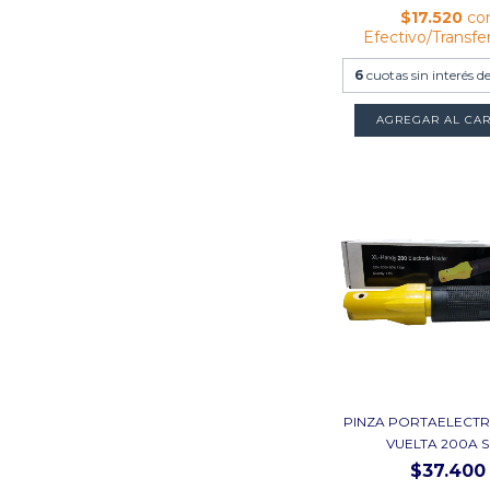
$17.520
co
Efectivo/Transfe
6
cuotas sin interés d
PINZA PORTAELECTR
VUELTA 200A SD
$37.400