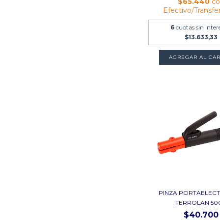
$65.440
c
Efectivo/Transfe
6
cuotas sin inter
$13.633,33
PINZA PORTAELEC
FERROLAN 50
$40.700