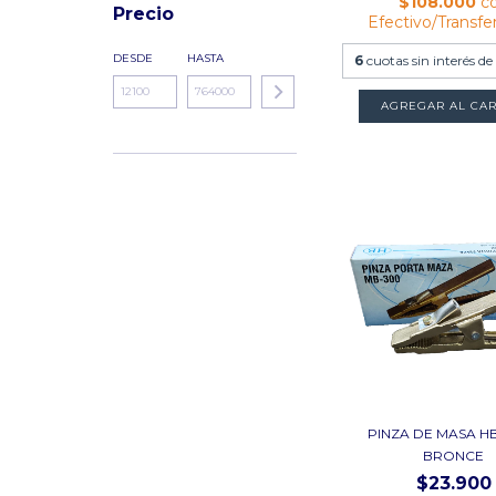
$108.000
c
Precio
Efectivo/Transfe
DESDE
HASTA
6
cuotas sin interés de
PINZA DE MASA H
BRONCE
$23.900