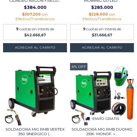
CILINDRO ARGÓN + REGU...
MOBIMIG 120 LED...
$384.000
$285.000
$307.200
con
$228.000
con
Efectivo/Transferencia
Efectivo/Transferencia
9
cuotas sin interés de
9
cuotas sin interés de
$42.666,67
$31.666,67
AGREGAR AL CARRITO
6
%
OFF
ENVÍO GRATIS
SOLDADORA MIG RMB VERTEX
SOLDADORA MIG RMB DUOMIG
350 SINERGICO (...
251K- MONOF. +...