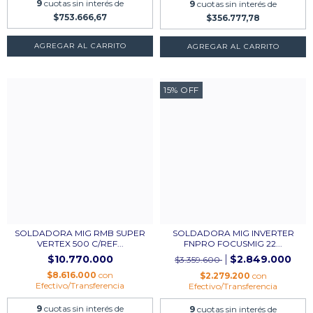
9
cuotas sin interés de
9
cuotas sin interés de
$753.666,67
$356.777,78
15
%
OFF
SOLDADORA MIG RMB SUPER
SOLDADORA MIG INVERTER
VERTEX 500 C/REF...
FNPRO FOCUSMIG 22...
$10.770.000
$2.849.000
$3.359.600
$8.616.000
con
$2.279.200
con
Efectivo/Transferencia
Efectivo/Transferencia
9
cuotas sin interés de
9
cuotas sin interés de