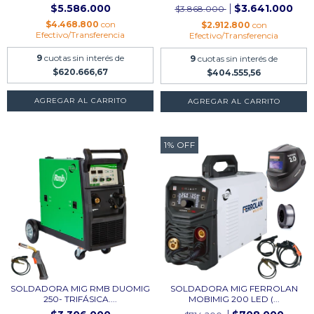
$5.586.000
$3.641.000
$3.868.000
$4.468.800
con
$2.912.800
con
Efectivo/Transferencia
Efectivo/Transferencia
9
cuotas sin interés de
9
cuotas sin interés de
$620.666,67
$404.555,56
AGREGAR AL CARRITO
1
%
OFF
SOLDADORA MIG RMB DUOMIG
SOLDADORA MIG FERROLAN
250- TRIFÁSICA....
MOBIMIG 200 LED (...