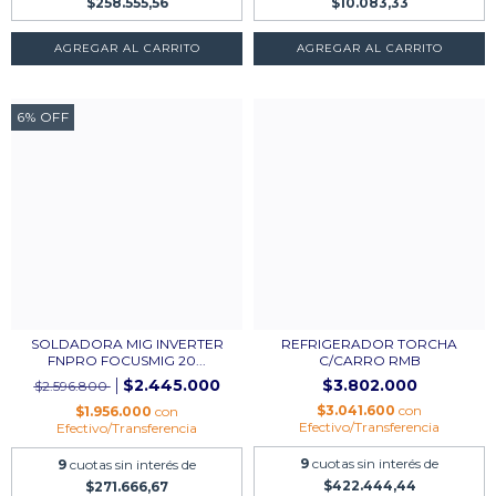
$258.555,56
$10.083,33
6
%
OFF
SOLDADORA MIG INVERTER
REFRIGERADOR TORCHA
FNPRO FOCUSMIG 20...
C/CARRO RMB
$2.445.000
$3.802.000
$2.596.800
$3.041.600
con
$1.956.000
con
Efectivo/Transferencia
Efectivo/Transferencia
9
cuotas sin interés de
9
cuotas sin interés de
$422.444,44
$271.666,67