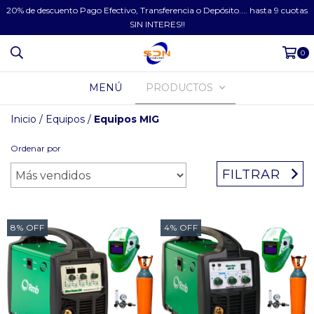
20% de descuento Pago Efectivo, Transferencia o Depósito.... hasta 9 cuotas
SIN INTERES!!
0
MENÚ
PRODUCTOS
Inicio
/
Equipos
/
Equipos MIG
Ordenar por
FILTRAR
8
%
OFF
4
%
OFF