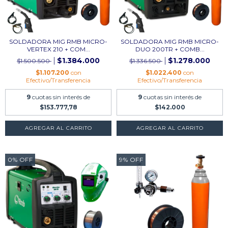
SOLDADORA MIG RMB MICRO-
SOLDADORA MIG RMB MICRO-
VERTEX 210 + COM...
DUO 200TR + COMB...
$1.384.000
$1.278.000
$1.500.500
$1.336.500
$1.107.200
con
$1.022.400
con
Efectivo/Transferencia
Efectivo/Transferencia
9
cuotas sin interés de
9
cuotas sin interés de
$153.777,78
$142.000
AGREGAR AL CARRITO
AGREGAR AL CARRITO
0
%
OFF
9
%
OFF