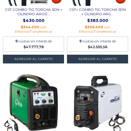
CST COMBO TIG TORCHA SDN +
CST+ COMBO TIG TORCHA SDN
CILINDRO ARGÓ...
+ CILINDRO ARG...
$430.000
$383.000
$344.000
con
$306.400
con
Efectivo/Transferencia
Efectivo/Transferencia
9
cuotas sin interés de
9
cuotas sin interés de
$47.777,78
$42.555,56
AGREGAR AL CARRITO
AGREGAR AL CARRITO