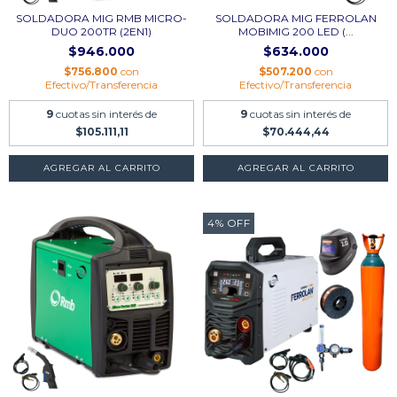
SOLDADORA MIG RMB MICRO-
SOLDADORA MIG FERROLAN
DUO 200TR (2EN1)
MOBIMIG 200 LED (...
$946.000
$634.000
$756.800
con
$507.200
con
Efectivo/Transferencia
Efectivo/Transferencia
9
cuotas sin interés de
9
cuotas sin interés de
$105.111,11
$70.444,44
4
%
OFF