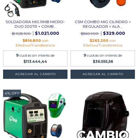
SOLDADORA MIG RMB MICRO-
CSM COMBO MIG CILINDRO +
DUO 200TR + COMB...
REGULADOR + ALA...
$1.021.000
$329.000
$1.025.100
$360.900
$816.800
con
$263.200
con
Efectivo/Transferencia
Efectivo/Transferencia
9
cuotas sin interés de
9
cuotas sin interés de
$113.444,44
$36.555,56
AGREGAR AL CARRITO
4
%
OFF