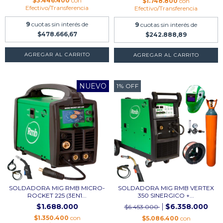
$3.446.400
con
$1.748.800
con
Efectivo/Transferencia
Efectivo/Transferencia
9
cuotas sin interés de
9
cuotas sin interés de
$478.666,67
$242.888,89
AGREGAR AL CARRITO
NUEVO
1
%
OFF
SOLDADORA MIG RMB MICRO-
SOLDADORA MIG RMB VERTEX
ROCKET 225 (3EN1...
350 SINERGICO +...
$1.688.000
$6.358.000
$6.453.000
$1.350.400
con
$5.086.400
con