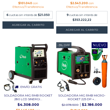
$101.040
con
$2.543.200
con
Efectivo/Transferencia
Efectivo/Transferencia
6
cuotas sin interés de
$21.050
9
cuotas sin interés de
$353.222,22
NUEVO
-5
%
OFF
ENVÍO GRATIS
SOLDADORA MIG RMB ROCKET
SOLDADORA MIG RMB MICRO-
280 LCD SINERGI...
ROCKET 225 DP +...
$4.308.000
$2.186.000
$2.078.500