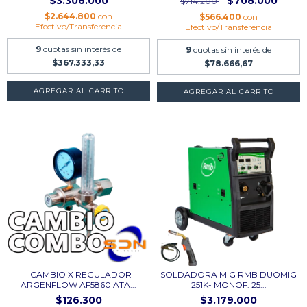
$3.306.000
$708.000
$714.200
$2.644.800
con
$566.400
con
Efectivo/Transferencia
Efectivo/Transferencia
9
cuotas sin interés de
9
cuotas sin interés de
$367.333,33
$78.666,67
_CAMBIO X REGULADOR
SOLDADORA MIG RMB DUOMIG
ARGENFLOW AF5860 ATA...
251K- MONOF. 25...
$126.300
$3.179.000