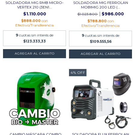
SOLDADORA MIG RMB MICRO-
SOLDADORA MIG FERROLAN
VERTEX 210 (3EN1...
MOBIMIG 200 LED (...
$1.110.000
$986.000
$1.023.800
$888.000
con
$788.800
con
Efectivo/Transferencia
Efectivo/Transferencia
9
cuotas sin interés de
9
cuotas sin interés de
$123.333,33
$109.555,56
AGREGAR AL CARRITO
4
%
OFF
_CAMBIO MÁSCARA COMBO
SOLDADORA FLUX FERROLAN