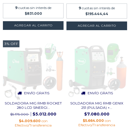
9
cuotas sin interés de
9
cuotas sin interés de
$831.000
$195.444,44
AGREGAR AL CARRITO
3
%
OFF
ENVÍO GRATIS
ENVÍO GRATIS
SOLDADORA MIG RMB ROCKET
SOLDADORA MIG RMB GENIX
280 LCD SINERGI...
251 (PULSADA) +...
$5.012.000
$7.080.000
$5.175.000
$5.664.000
con
$4.009.600
con
Efectivo/Transferencia
Efectivo/Transferencia