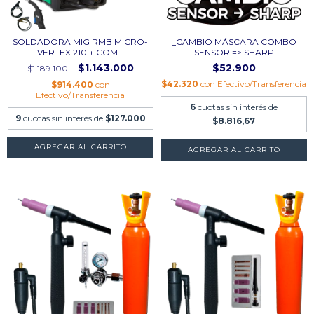
SOLDADORA MIG RMB MICRO-
_CAMBIO MÁSCARA COMBO
VERTEX 210 + COM...
SENSOR => SHARP
$1.143.000
$52.900
$1.189.100
$42.320
con
Efectivo/Transferencia
$914.400
con
Efectivo/Transferencia
6
cuotas sin interés de
9
cuotas sin interés de
$127.000
$8.816,67