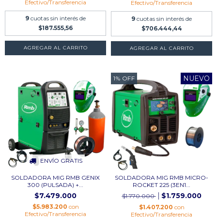
Efectivo/Transferencia
Efectivo/Transferencia
9
cuotas sin interés de
9
cuotas sin interés de
$187.555,56
$706.444,44
AGREGAR AL CARRITO
NUEVO
1
%
OFF
ENVÍO GRATIS
SOLDADORA MIG RMB GENIX
SOLDADORA MIG RMB MICRO-
300 (PULSADA) +...
ROCKET 225 (3EN1...
$7.479.000
$1.759.000
$1.770.000
$5.983.200
con
$1.407.200
con
Efectivo/Transferencia
Efectivo/Transferencia