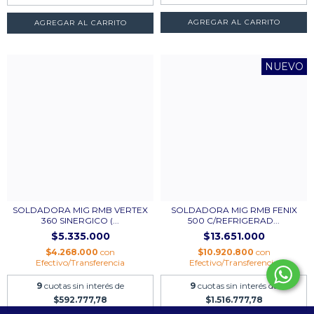
AGREGAR AL CARRITO
NUEVO
SOLDADORA MIG RMB VERTEX
SOLDADORA MIG RMB FENIX
360 SINERGICO (...
500 C/REFRIGERAD...
$5.335.000
$13.651.000
$4.268.000
con
$10.920.800
con
Efectivo/Transferencia
Efectivo/Transferencia
9
cuotas sin interés de
9
cuotas sin interés de
$592.777,78
$1.516.777,78