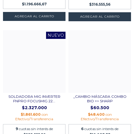
$1.196.666,67
$316.555,56
AGREGAR AL CARRITO
NUEVO
SOLDADORA MIG INVERTER
_CAMBIO MÁSCARA COMBO
FNPRO FOCUSMIG 22...
BIO => SHARP
$2.327.000
$60.500
$1.861.600
con
$48.400
con
Efectivo/Transferencia
Efectivo/Transferencia
9
cuotas sin interés de
6
cuotas sin interés de