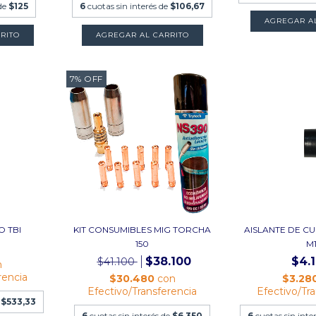
 de
$125
6
cuotas sin interés de
$106,67
AGREGAR A
7
%
OFF
O TBI
KIT CONSUMIBLES MIG TORCHA
AISLANTE DE C
150
M
$38.100
$4.
$41.100
n
rencia
$30.480
con
$3.28
Efectivo/Transferencia
Efectivo/Tr
e
$533,33
6
cuotas sin interés de
$6.350
6
cuotas sin inte