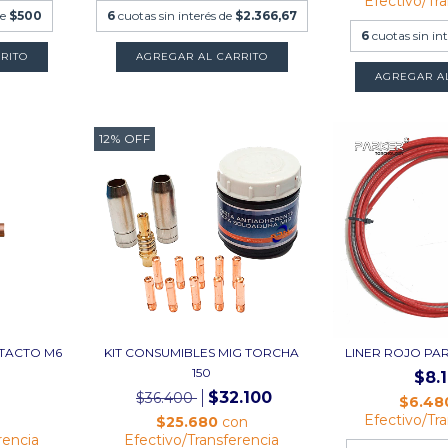
Efectivo/Tr
de
$500
6
cuotas sin interés de
$2.366,67
6
cuotas sin in
AGREGAR AL CARRITO
AGREGAR A
12
%
OFF
TACTO M6
KIT CONSUMIBLES MIG TORCHA
LINER ROJO PAR
150
$8.
$32.100
$36.400
$6.48
Efectivo/Tr
n
$25.680
con
rencia
Efectivo/Transferencia