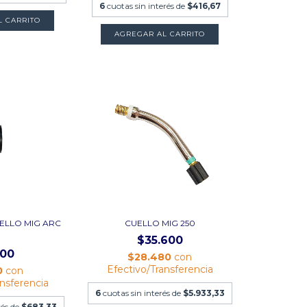
6
cuotas sin interés de
$416,67
L CARRITO
AGREGAR AL CARRITO
UELLO MIG ARC
CUELLO MIG 250
1
$35.600
100
$28.480
con
Efectivo/Transferencia
0
con
ansferencia
6
cuotas sin interés de
$5.933,33
rés de
$683,33