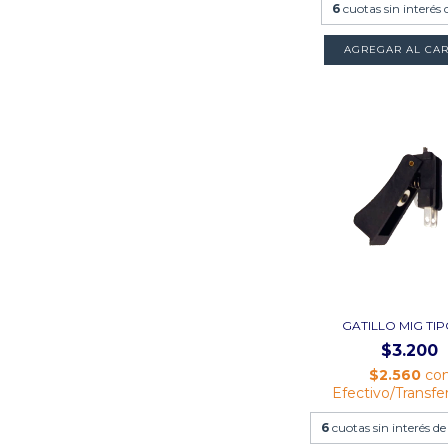
6
cuotas sin interés
GATILLO MIG TIP
$3.200
$2.560
co
Efectivo/Transfe
6
cuotas sin interés d