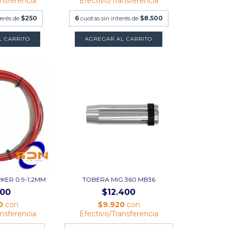
ansferencia
Efectivo/Transferencia
terés de
$250
6
cuotas sin interés de
$8.500
L CARRITO
AGREGAR AL CARRITO
KER 0.9-1,2MM
TOBERA MIG 360 MB36
100
$12.400
0
con
$9.920
con
ansferencia
Efectivo/Transferencia