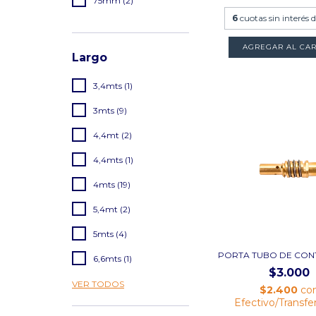
75mm (2)
6
cuotas sin interés 
AGREGAR AL CAR
Largo
3,4mts (1)
3mts (9)
4,4mt (2)
4,4mts (1)
4mts (19)
5,4mt (2)
5mts (4)
PORTA TUBO DE CON
6,6mts (1)
$3.000
VER TODOS
$2.400
co
Efectivo/Transfe