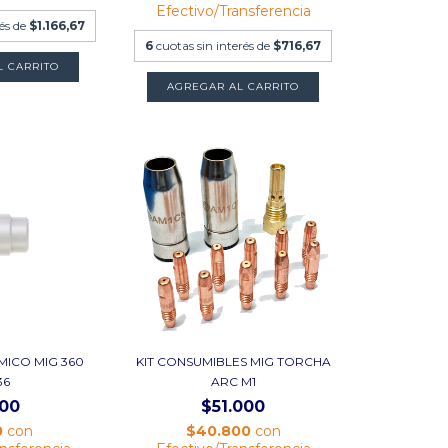
Efectivo/Transferencia
rés de
$1.166,67
6
cuotas sin interés de
$716,67
L CARRITO
AGREGAR AL CARRITO
MICO MIG 360
KIT CONSUMIBLES MIG TORCHA
36
ARC M1
500
$51.000
0
con
$40.800
con