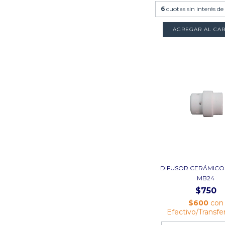
6
cuotas sin interés d
DIFUSOR CERÁMICO 
MB24
$750
$600
con
Efectivo/Transfe