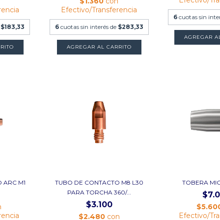
$1.360
con
rencia
Efectivo/Transferencia
6
cuotas sin inte
e
$183,33
6
cuotas sin interés de
$283,33
AGREGAR A
RITO
AGREGAR AL CARRITO
 ARC M1
TUBO DE CONTACTO M8 L30
TOBERA MIG
PARA TORCHA 360/...
$7.
$3.100
n
$5.60
rencia
Efectivo/Tr
$2.480
con