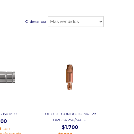
Ordenar por
 150 MB15
TUBO DE CONTACTO M6 L28
TORCHA 250/360 C...
900
$1.700
0
con
ansferencia