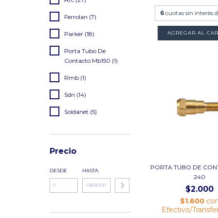
6
cuotas sin interés 
Ferrolan (7)
Parker (18)
Porta Tubo De
Contacto Mb150 (1)
Rmb (1)
Sdn (14)
Soldanet (5)
Precio
PORTA TUBO DE CON
DESDE
HASTA
240
$2.000
$1.600
co
Efectivo/Transfe