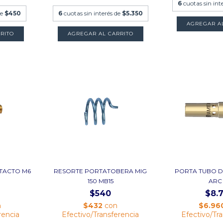
6
cuotas sin int
de
$450
6
cuotas sin interés de
$5.350
AGREGAR A
AGREGAR AL CARRITO
TACTO M6
RESORTE PORTATOBERA MIG
PORTA TUBO 
150 MB15
ARC
$540
$8.
n
$432
con
$6.96
rencia
Efectivo/Transferencia
Efectivo/Tr