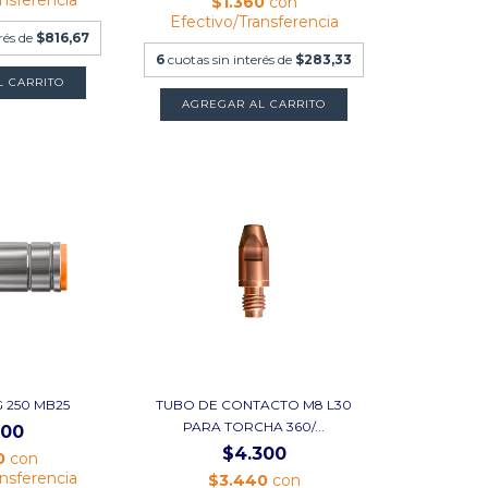
$1.360
con
Efectivo/Transferencia
rés de
$816,67
6
cuotas sin interés de
$283,33
L CARRITO
AGREGAR AL CARRITO
 250 MB25
TUBO DE CONTACTO M8 L30
PARA TORCHA 360/...
000
$4.300
0
con
ansferencia
$3.440
con