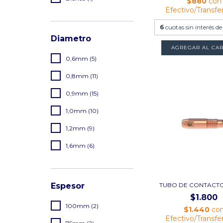
$880
con
Efectivo/Transfe
6
cuotas sin interés d
Diametro
AGREGAR AL CAR
0,6mm (5)
0,8mm (11)
0,9mm (15)
1,0mm (10)
1,2mm (9)
1,6mm (6)
TUBO DE CONTACTO
Espesor
$1.800
100mm (2)
$1.440
co
Efectivo/Transfe