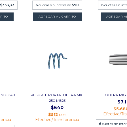
e
$333,33
6
cuotas sin interés de
$90
6
cuotas sin int
MIG 240
RESORTE PORTATOBERA MIG
TOBERA MIG
250 MB25
$7.
$640
$5.68
Efectivo/Tr
$512
con
rencia
Efectivo/Transferencia
6
cuotas sin inte