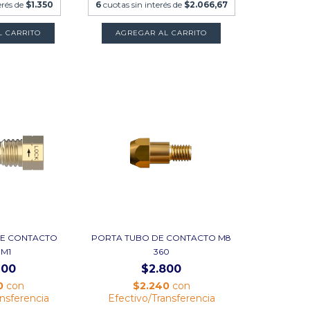
erés de
$1.350
6
cuotas sin interés de
$2.066,67
L CARRITO
AGREGAR AL CARRITO
DE CONTACTO
PORTA TUBO DE CONTACTO M8
 M1
360
700
$2.800
0
con
$2.240
con
ansferencia
Efectivo/Transferencia