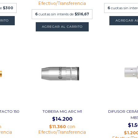
Efectivo/Transferencia
de
$300
6
cuotas sin inte
6
cuotas sin interés de
$516,67
RITO
AGREGAR A
AGREGAR AL CARRITO
TACTO 150
TOBERA MIG ARC M1
DIFUSOR CERÁ
MB
$14.200
$1.
n
$11.360
con
rencia
Efectivo/Transferencia
$1.20