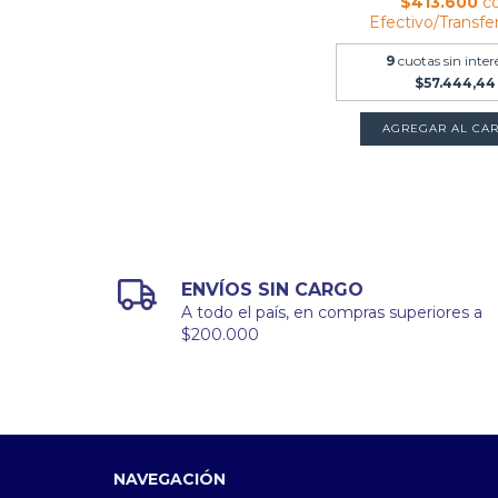
$413.600
c
Efectivo/Transfe
9
cuotas sin inter
$57.444,44
ENVÍOS SIN CARGO
A todo el país, en compras superiores a
$200.000
NAVEGACIÓN