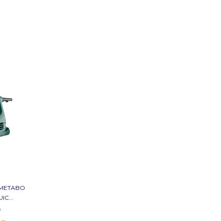
 METABO
IC...
0