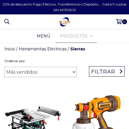
20% de descuento Pago Efectivo, Transferencia o Depósito.... hasta 9 cuotas
SIN INTERES!!
0
MENÚ
PRODUCTOS
Inicio
/
Herramientas Eléctricas
/
Sierras
Ordenar por
FILTRAR